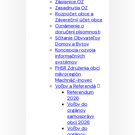
Zápisnice OZ
Zasadnutia OZ
Rozpočet obce a
Záverečný účet obce
Oznámenie o
doručení písomnosti
Sčítanie Obyvateľov
Domov a Bytov
Koncepcia rozvoja
informačných
systémov
PHSR Združenia obcí
mikroregión
Machnáč-Inovec
Voľby a Referendá
Referendum
2026
Voľby do
orgánov
samosprávy
obcí 2026
Voľby do
orgánov