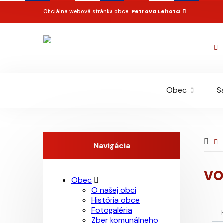
Petrova Lehota
Oficiálna webová stránka obce
Obec
S
Navigácia
VO
Obec
O našej obci
História obce
Fotogaléria
Zber komunálneho