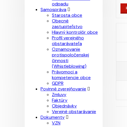
odpadu
Samospráva
Starosta obce
Obecné
zastupiteľstvo
Hlavný kontrolór obce
Profil verejného
obstarávateľa
Oznamovanie
protispoločenskej
činnosti
(Whistleblowing)
Právomoci a
kompetencie obce
GDPR
Povinné zverejňovanie
Zmluvy
Faktúry
Objednávky
Verejné obstarávanie
Dokumenty
VZN